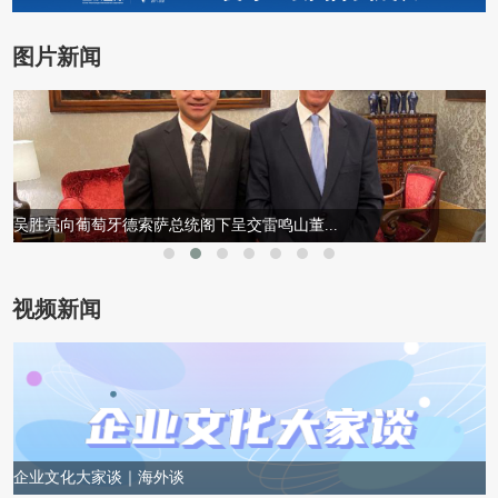
图片新闻
吴胜亮向葡萄牙德索萨总统阁下呈交雷鸣山董...
视频新闻
企业文化大家谈｜海外谈